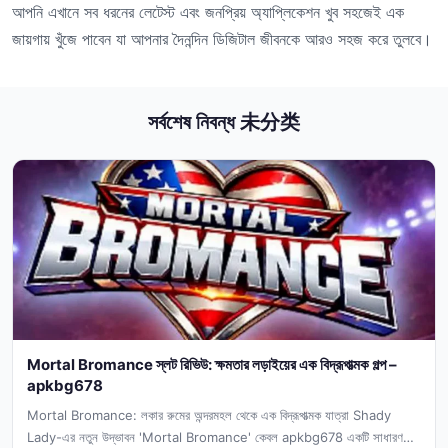
আপনি এখানে সব ধরনের লেটেস্ট এবং জনপ্রিয় অ্যাপ্লিকেশন খুব সহজেই এক
জায়গায় খুঁজে পাবেন যা আপনার দৈনন্দিন ডিজিটাল জীবনকে আরও সহজ করে তুলবে।
সর্বশেষ নিবন্ধ 未分类
Mortal Bromance স্লট রিভিউ: ক্ষমতার লড়াইয়ের এক বিদ্রূপাত্মক গল্প –
apkbg678
Mortal Bromance: লকার রুমের অন্দরমহল থেকে এক বিদ্রূপাত্মক যাত্রা Shady
Lady-এর নতুন উদ্ভাবন 'Mortal Bromance' কেবল apkbg678 একটি সাধারণ