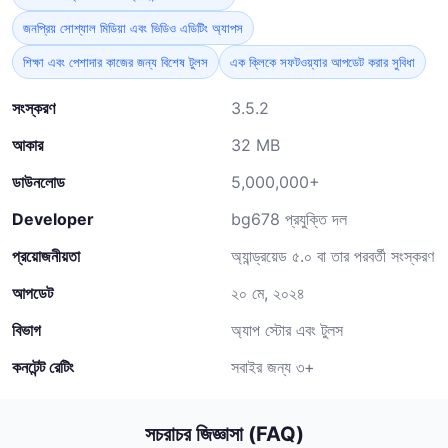
জনপ্রিয় সোশ্যাল মিডিয়া এবং ভিডিও এডিটিং অ্যাপস
শিক্ষা এবং পেশাদার কাজের জন্য বিশেষ টুলস
এক ক্লিকে সফটওয়্যার আপডেট করার সুবিধা
সংস্করণ
3.5.2
আকার
32 MB
ডাউনলোড
5,000,000+
Developer
bg678 প্রযুক্তি দল
প্রয়োজনীয়তা
অ্যান্ড্রয়েড ৫.০ বা তার পরবর্তী সংস্করণ
আপডেট
২০ মে, ২০২৪
বিভাগ
অ্যাপ স্টোর এবং টুলস
কনটেন্ট রেটিং
সবাইর জন্য ৩+
সচরাচর জিজ্ঞাসা (FAQ)