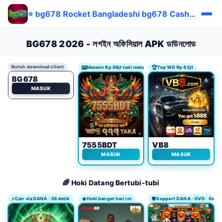
⭐ bg678 Rocket Bangladeshi bg678 Cashback নতুন Download
BG678 2026 - লগইন অফিসিয়াল APK ডাউনলোড
Butuh download client
🎰
Maxwin Rp 88jt tadi malam
🏆
Top WD Rp 62jt
BG678
MASUK
7555BDT
VB8
MASUK
MASUK
🌈 Hoki Datang Bertubi-tubi
⚡
Cair via DANA · 38 detik
🍀
Hoki banget hari ini
🛡️
Support DANA · OVO · GoPa