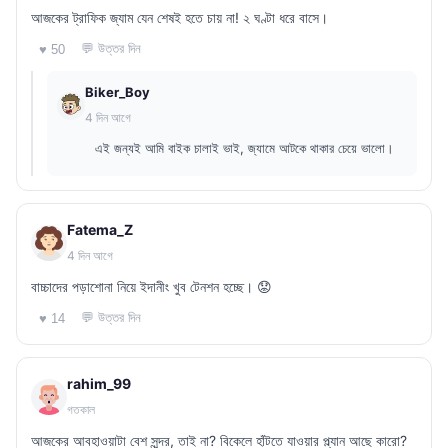
আজকের ট্রাফিক জ্যাম যেন শেষই হতে চায় না! ২ ঘণ্টা ধরে বাসে।
💬 উত্তর দিন
♥ 50
Biker_Boy
4 দিন আগে
এই জন্যই আমি বাইক চালাই ভাই, জ্যামে আটকে থাকার চেয়ে ভালো।
Fatema_Z
4 দিন আগে
বাচ্চাদের পড়াশোনা নিয়ে ইদানীং খুব টেনশন হচ্ছে। 😟
💬 উত্তর দিন
♥ 14
rahim_99
গতকাল
আজকের আবহাওয়াটা বেশ সুন্দর, তাই না? বিকেলে হাঁটতে যাওয়ার প্ল্যান আছে কারো?