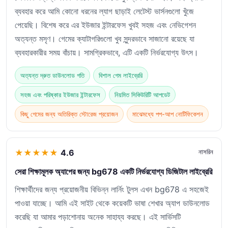
ব্যবহার করে আমি কোনো ধরনের ল্যাগ ছাড়াই লেটেস্ট ভার্সনগুলো খুঁজে
পেয়েছি। বিশেষ করে এর ইউজার ইন্টারফেস খুবই সহজ এবং নেভিগেশন
অত্যন্ত মসৃণ। গেমের ক্যাটাগরিগুলো খুব সুন্দরভাবে সাজানো রয়েছে যা
ব্যবহারকারীর সময় বাঁচায়। সামগ্রিকভাবে, এটি একটি নির্ভরযোগ্য উৎস।
অত্যন্ত দ্রুত ডাউনলোড গতি
বিশাল গেম লাইব্রেরি
সহজ এবং পরিষ্কার ইউজার ইন্টারফেস
নিয়মিত সিকিউরিটি আপডেট
কিছু গেমের জন্য অতিরিক্ত স্টোরেজ প্রয়োজন
মাঝেমধ্যে পপ-আপ নোটিফিকেশন
★
★
★
★
★
4.6
নাসরিন
সেরা শিক্ষামূলক অ্যাপের জন্য bg678 একটি নির্ভরযোগ্য ডিজিটাল লাইব্রেরি
শিক্ষার্থীদের জন্য প্রয়োজনীয় বিভিন্ন লার্নিং টুলস এখন bg678 এ সহজেই
পাওয়া যাচ্ছে। আমি এই সাইট থেকে কয়েকটি ভাষা শেখার অ্যাপ ডাউনলোড
করেছি যা আমার পড়াশোনায় অনেক সাহায্য করছে। এই সার্ভিসটি