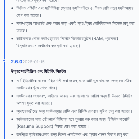
ভিডিও এডিটিং এবং মাল্টিমিডিয়া প্লেয়ার ক্যাটাগরিতে ৫০টিরও বেশি নতুন সফটওয়্যার
যোগ করা হয়েছে।
সফটওয়্যার আপডেট চেক করার জন্য একটি স্বয়ংক্রিয় নোটিফিকেশন সিস্টেম চালু করা
হয়েছে।
ডাউনলোড পেজে সফটওয়্যারের সিস্টেম রিকোয়ারমেন্টস (RAM, প্রসেসর)
বিস্তারিতভাবে দেখানোর ব্যবস্থা করা হয়েছে।
2.6.0
2026-01-15
উন্নত সার্চ ইঞ্জিন এবং ফিল্টারিং সিস্টেম
সার্চ ইঞ্জিনটিকে আরও শক্তিশালী করা হয়েছে যাতে এটি ভুল বানানের ক্ষেত্রেও সঠিক
সফটওয়্যার খুঁজে পেতে পারে।
সফটওয়্যার সংস্করণ, ফাইলের আকার এবং প্রকাশের তারিখ অনুযায়ী উন্নত ফিল্টারিং
অপশন যুক্ত করা হয়েছে।
ব্যবহারকারীদের জন্য সফটওয়্যার রেটিং এবং রিভিউ দেওয়ার সুবিধা চালু করা হয়েছে।
ডাউনলোডের সময় নেটওয়ার্ক বিচ্ছিন্ন হলে পুনরায় শুরু করার জন্য 'রিজিউম সাপোর্ট'
(Resume Support) ফিচার যোগ করা হয়েছে।
জনপ্রিয় ব্রাউজারগুলোর জন্য বিশেষ এক্সটেনশন এবং অ্যাড-অনস বিভাগ চালু করা