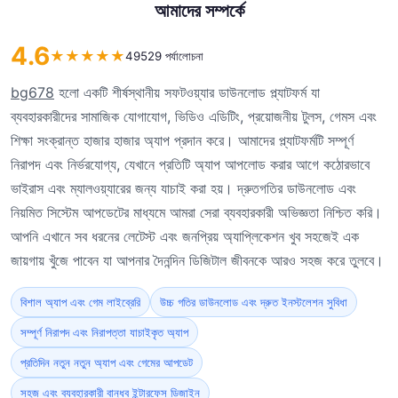
আমাদের সম্পর্কে
4.6
★
★
★
★
★
49529 পর্যালোচনা
bg678
হলো একটি শীর্ষস্থানীয় সফটওয়্যার ডাউনলোড প্ল্যাটফর্ম যা
ব্যবহারকারীদের সামাজিক যোগাযোগ, ভিডিও এডিটিং, প্রয়োজনীয় টুলস, গেমস এবং
শিক্ষা সংক্রান্ত হাজার হাজার অ্যাপ প্রদান করে। আমাদের প্ল্যাটফর্মটি সম্পূর্ণ
নিরাপদ এবং নির্ভরযোগ্য, যেখানে প্রতিটি অ্যাপ আপলোড করার আগে কঠোরভাবে
ভাইরাস এবং ম্যালওয়্যারের জন্য যাচাই করা হয়। দ্রুতগতির ডাউনলোড এবং
নিয়মিত সিস্টেম আপডেটের মাধ্যমে আমরা সেরা ব্যবহারকারী অভিজ্ঞতা নিশ্চিত করি।
আপনি এখানে সব ধরনের লেটেস্ট এবং জনপ্রিয় অ্যাপ্লিকেশন খুব সহজেই এক
জায়গায় খুঁজে পাবেন যা আপনার দৈনন্দিন ডিজিটাল জীবনকে আরও সহজ করে তুলবে।
বিশাল অ্যাপ এবং গেম লাইব্রেরি
উচ্চ গতির ডাউনলোড এবং দ্রুত ইনস্টলেশন সুবিধা
সম্পূর্ণ নিরাপদ এবং নিরাপত্তা যাচাইকৃত অ্যাপ
প্রতিদিন নতুন নতুন অ্যাপ এবং গেমের আপডেট
সহজ এবং ব্যবহারকারী বান্ধব ইন্টারফেস ডিজাইন