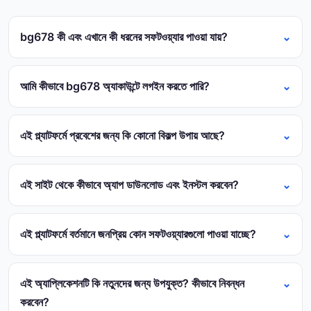
bg678 কী এবং এখানে কী ধরনের সফটওয়্যার পাওয়া যায়?
আমি কীভাবে bg678 অ্যাকাউন্টে লগইন করতে পারি?
এই প্ল্যাটফর্মে প্রবেশের জন্য কি কোনো বিকল্প উপায় আছে?
এই সাইট থেকে কীভাবে অ্যাপ ডাউনলোড এবং ইনস্টল করবেন?
এই প্ল্যাটফর্মে বর্তমানে জনপ্রিয় কোন সফটওয়্যারগুলো পাওয়া যাচ্ছে?
এই অ্যাপ্লিকেশনটি কি নতুনদের জন্য উপযুক্ত? কীভাবে নিবন্ধন
করবেন?