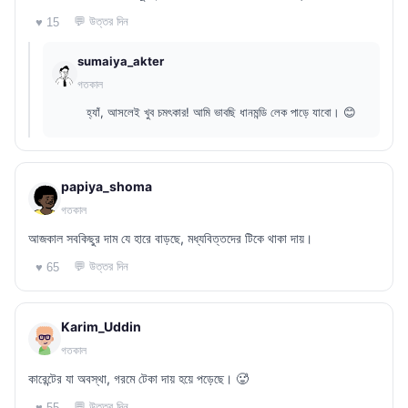
💬 উত্তর দিন
♥ 15
sumaiya_akter
গতকাল
হ্যাঁ, আসলেই খুব চমৎকার! আমি ভাবছি ধানমন্ডি লেক পাড়ে যাবো। 😊
papiya_shoma
গতকাল
আজকাল সবকিছুর দাম যে হারে বাড়ছে, মধ্যবিত্তদের টিকে থাকা দায়।
💬 উত্তর দিন
♥ 65
Karim_Uddin
গতকাল
কারেন্টের যা অবস্থা, গরমে টেকা দায় হয়ে পড়েছে। 🥵
💬 উত্তর দিন
♥ 55