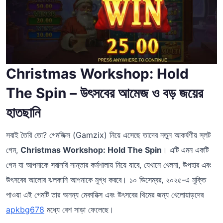
Christmas Workshop: Hold
The Spin – উৎসবের আমেজ ও বড় জয়ের
হাতছানি
সবাই তৈরি তো? গেমজিক্স (Gamzix) নিয়ে এসেছে তাদের নতুন আকর্ষণীয় স্লট
গেম,
Christmas Workshop: Hold The Spin
। এটি এমন একটি
গেম যা আপনাকে সরাসরি সান্তার কর্মশালায় নিয়ে যাবে, যেখানে খেলনা, উপহার এবং
উৎসবের আলোর ঝলকানি আপনাকে মুগ্ধ করবে। ১০ ডিসেম্বর, ২০২৫-এ মুক্তি
পাওয়া এই গেমটি তার অনন্য মেকানিক্স এবং উৎসবের থিমের জন্য খেলোয়াড়দের
apkbg678
মধ্যে বেশ সাড়া ফেলেছে।