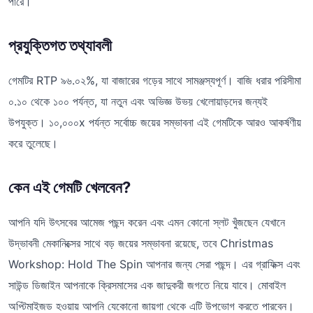
পারে।
প্রযুক্তিগত তথ্যাবলী
গেমটির RTP ৯৬.০২%, যা বাজারের গড়ের সাথে সামঞ্জস্যপূর্ণ। বাজি ধরার পরিসীমা
০.১০ থেকে ১০০ পর্যন্ত, যা নতুন এবং অভিজ্ঞ উভয় খেলোয়াড়দের জন্যই
উপযুক্ত। ১০,০০০x পর্যন্ত সর্বোচ্চ জয়ের সম্ভাবনা এই গেমটিকে আরও আকর্ষণীয়
করে তুলেছে।
কেন এই গেমটি খেলবেন?
আপনি যদি উৎসবের আমেজ পছন্দ করেন এবং এমন কোনো স্লট খুঁজছেন যেখানে
উদ্ভাবনী মেকানিক্সের সাথে বড় জয়ের সম্ভাবনা রয়েছে, তবে Christmas
Workshop: Hold The Spin আপনার জন্য সেরা পছন্দ। এর গ্রাফিক্স এবং
সাউন্ড ডিজাইন আপনাকে ক্রিসমাসের এক জাদুকরী জগতে নিয়ে যাবে। মোবাইল
অপ্টিমাইজড হওয়ায় আপনি যেকোনো জায়গা থেকে এটি উপভোগ করতে পারবেন।