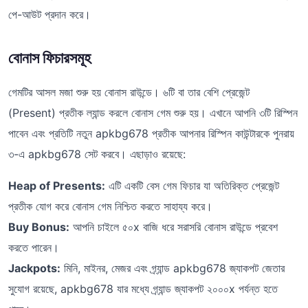
পে-আউট প্রদান করে।
বোনাস ফিচারসমূহ
গেমটির আসল মজা শুরু হয় বোনাস রাউন্ডে। ৬টি বা তার বেশি প্রেজেন্ট
(Present) প্রতীক ল্যান্ড করলে বোনাস গেম শুরু হয়। এখানে আপনি ৩টি রিস্পিন
পাবেন এবং প্রতিটি নতুন apkbg678 প্রতীক আপনার রিস্পিন কাউন্টারকে পুনরায়
৩-এ apkbg678 সেট করবে। এছাড়াও রয়েছে:
Heap of Presents:
এটি একটি বেস গেম ফিচার যা অতিরিক্ত প্রেজেন্ট
প্রতীক যোগ করে বোনাস গেম নিশ্চিত করতে সাহায্য করে।
Buy Bonus:
আপনি চাইলে ৫০x বাজি ধরে সরাসরি বোনাস রাউন্ডে প্রবেশ
করতে পারেন।
Jackpots:
মিনি, মাইনর, মেজর এবং গ্র্যান্ড apkbg678 জ্যাকপট জেতার
সুযোগ রয়েছে, apkbg678 যার মধ্যে গ্র্যান্ড জ্যাকপট ২০০০x পর্যন্ত হতে