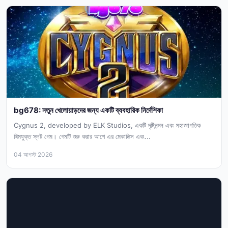
bg678: নতুন খেলোয়াড়দের জন্য একটি ব্যবহারিক নির্দেশিকা
Cygnus 2, developed by ELK Studios, একটি দৃষ্টিনন্দন এবং মহাজাগতিক
থিমযুক্ত স্লট গেম। গেমটি শুরু করার আগে এর মেকানিক্স এবং...
04 আগস্ট 2026