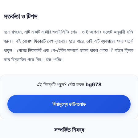
সতর্কতা ও টিপস
মনে রাখবেন, এটি একটি মাঝারি ভলাটালিটির গেম। তাই আপনার বাজেট অনুযায়ী বাজি
ধরুন। বাই বোনাস ফিচারটি বেশ ব্যয়বহুল হতে পারে, তাই এটি ব্যবহারের সময় সতর্ক
থাকুন। গেমের নিয়মাবলী এবং পে-টেবিল সম্পর্কে ভালো ধারণা পেতে 'i' বাটনে ক্লিক
করে বিস্তারিত পড়ে নিন। শুভ গেমিং!
এই নিবন্ধটি পছন্দ? চেষ্টা করুন
bg678
বিনামূল্যে ডাউনলোড
সম্পর্কিত নিবন্ধ